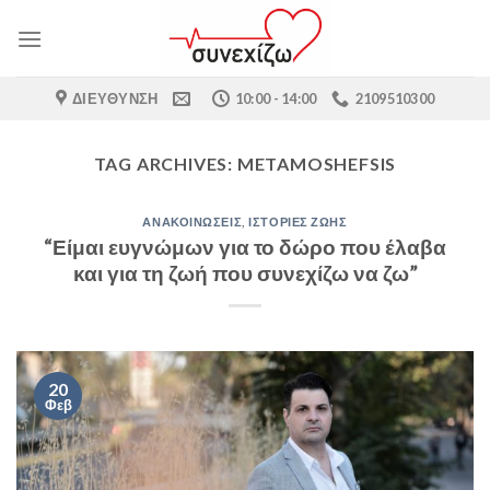
Skip
to
content
ΔΙΕΎΘΥΝΣΗ
10:00 - 14:00
2109510300
TAG ARCHIVES:
METAMOSHEFSIS
ΑΝΑΚΟΙΝΏΣΕΙΣ
,
ΙΣΤΟΡΊΕΣ ΖΩΉΣ
“Είμαι ευγνώμων για το δώρο που έλαβα
και για τη ζωή που συνεχίζω να ζω”
20
Φεβ