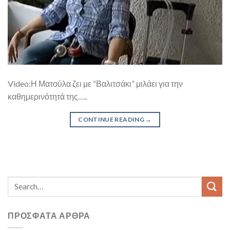
Video:Η Ματούλα ζει με “Βαλιτσάκι” μιλάει για την
καθημερινότητά της…..
CONTINUE READING
→
ΠΡΌΣΦΑΤΑ ΆΡΘΡΑ