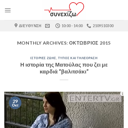
Skip
to
content
ΔΙΕΎΘΥΝΣΗ
10:00 - 14:00
2109510300
MONTHLY ARCHIVES:
ΟΚΤΏΒΡΙΟΣ 2015
ΙΣΤΟΡΊΕΣ ΖΩΉΣ
,
ΤΎΠΟΣ ΚΑΙ ΤΗΛΕΌΡΑΣΗ
Η ιστορία της Ματούλας που ζει με
καρδιά “βαλιτσάκι”
29
Οκτ