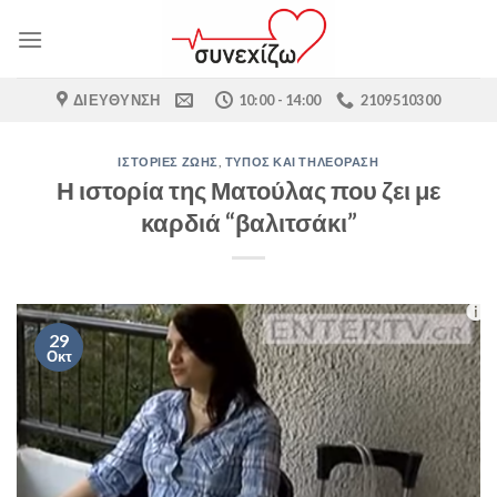
Skip
to
content
ΔΙΕΎΘΥΝΣΗ
10:00 - 14:00
2109510300
ΙΣΤΟΡΊΕΣ ΖΩΉΣ
,
ΤΎΠΟΣ ΚΑΙ ΤΗΛΕΌΡΑΣΗ
Η ιστορία της Ματούλας που ζει με
καρδιά “βαλιτσάκι”
29
Οκτ