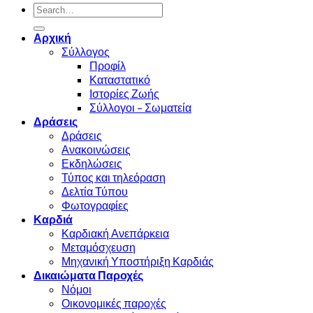
Αρχική
Σύλλογος
Προφίλ
Καταστατικό
Ιστορίες Ζωής
Σύλλογοι – Σωματεία
Δράσεις
Δράσεις
Ανακοινώσεις
Εκδηλώσεις
Τύπος και τηλεόραση
Δελτία Τύπου
Φωτογραφίες
Καρδιά
Καρδιακή Ανεπάρκεια
Μεταμόσχευση
Μηχανική Υποστήριξη Καρδιάς
Δικαιώματα Παροχές
Νόμοι
Οικονομικές παροχές