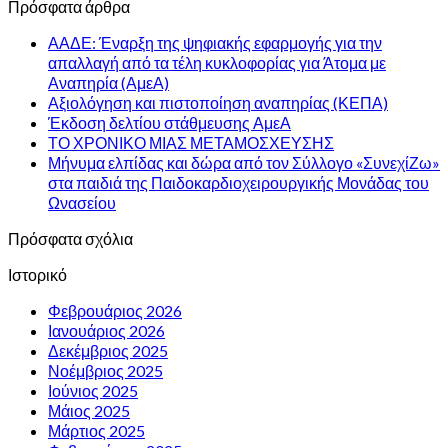
Πρόσφατα άρθρα
ΑΑΔΕ: Έναρξη της ψηφιακής εφαρμογής για την
απαλλαγή από τα τέλη κυκλοφορίας για Άτομα με
Αναπηρία (ΑμεΑ)
Αξιολόγηση και πιστοποίηση αναπηρίας (ΚΕΠΑ)
Έκδοση δελτίου στάθμευσης ΑμεΑ
ΤΟ ΧΡΟΝΙΚΟ ΜΙΑΣ ΜΕΤΑΜΟΣΧΕΥΣΗΣ
Μήνυμα ελπίδας και δώρα από τον Σύλλογο «ΣυνεχίΖω»
στα παιδιά της Παιδοκαρδιοχειρουργικής Μονάδας του
Ωνασείου
Πρόσφατα σχόλια
Ιστορικό
Φεβρουάριος 2026
Ιανουάριος 2026
Δεκέμβριος 2025
Νοέμβριος 2025
Ιούνιος 2025
Μάιος 2025
Μάρτιος 2025