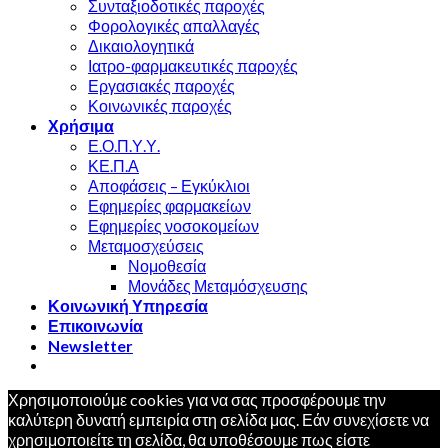
Συνταξιοδοτικές παροχές
Φορολογικές απαλλαγές
Δικαιολογητικά
Ιατρο-φαρμακευτικές παροχές
Εργασιακές παροχές
Κοινωνικές παροχές
Χρήσιμα
Ε.Ο.Π.Υ.Υ.
ΚΕ.Π.Α
Αποφάσεις – Εγκύκλιοι
Εφημερίες φαρμακείων
Εφημερίες νοσοκομείων
Μεταμοσχεύσεις
Νομοθεσία
Μονάδες Μεταμόσχευσης
Κοινωνική Υπηρεσία
Επικοινωνία
Newsletter
Χρησιμοποιούμε cookies για να σας προσφέρουμε την
καλύτερη δυνατή εμπειρία στη σελίδα μας. Εάν συνεχίσετε να
χρησιμοποιείτε τη σελίδα, θα υποθέσουμε πως είστε