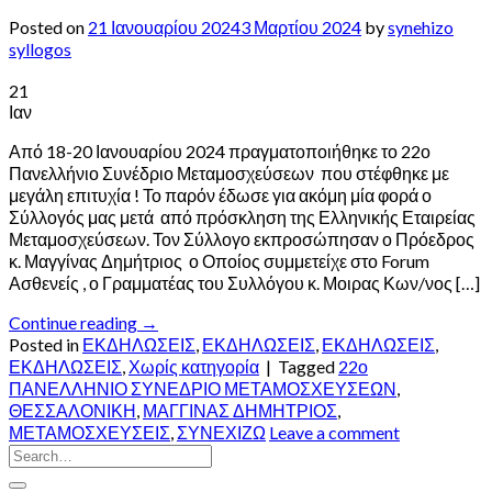
Posted on
21 Ιανουαρίου 2024
3 Μαρτίου 2024
by
synehizo
syllogos
21
Ιαν
Από 18-20 Ιανουαρίου 2024 πραγματοποιήθηκε το 22ο
Πανελλήνιο Συνέδριο Μεταμοσχεύσεων που στέφθηκε με
μεγάλη επιτυχία ! Το παρόν έδωσε για ακόμη μία φορά ο
Σύλλογός μας μετά από πρόσκληση της Ελληνικής Εταιρείας
Μεταμοσχεύσεων. Τον Σύλλογο εκπροσώπησαν ο Πρόεδρος
κ. Μαγγίνας Δημήτριος ο Οποίος συμμετείχε στο Forum
Ασθενείς , ο Γραμματέας του Συλλόγου κ. Μοιρας Κων/νος […]
Continue reading
→
Posted in
ΕΚΔΗΛΩΣΕΙΣ
,
ΕΚΔΗΛΩΣΕΙΣ
,
ΕΚΔΗΛΩΣΕΙΣ
,
ΕΚΔΗΛΩΣΕΙΣ
,
Χωρίς κατηγορία
|
Tagged
22ο
ΠΑΝΕΛΛΗΝΙΟ ΣΥΝΕΔΡΙΟ ΜΕΤΑΜΟΣΧΕΥΣΕΩΝ
,
ΘΕΣΣΑΛΟΝΙΚΗ
,
ΜΑΓΓΙΝΑΣ ΔΗΜΗΤΡΙΟΣ
,
ΜΕΤΑΜΟΣΧΕΥΣΕΙΣ
,
ΣΥΝΕΧΙΖΩ
Leave a comment