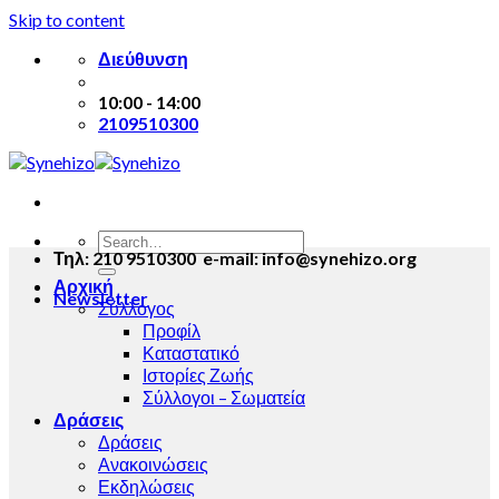
Skip to content
Διεύθυνση
10:00 - 14:00
2109510300
Τηλ: 210 9510300 e-mail: info@synehizo.org
Αρχική
Newsletter
Σύλλογος
Προφίλ
Καταστατικό
Ιστορίες Ζωής
Σύλλογοι – Σωματεία
Δράσεις
Δράσεις
Ανακοινώσεις
Εκδηλώσεις