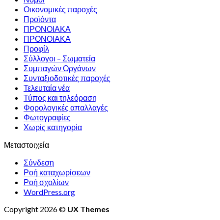
Οικονομικές παροχές
Προϊόντα
ΠΡΟΝΟΙΑΚΑ
ΠΡΟΝΟΙΑΚΑ
Προφίλ
Σύλλογοι – Σωματεία
Συμπαγών Οργάνων
Συνταξιοδοτικές παροχές
Τελευταία νέα
Τύπος και τηλεόραση
Φορολογικές απαλλαγές
Φωτογραφίες
Χωρίς κατηγορία
Μεταστοιχεία
Σύνδεση
Ροή καταχωρίσεων
Ροή σχολίων
WordPress.org
Copyright 2026 ©
UX Themes