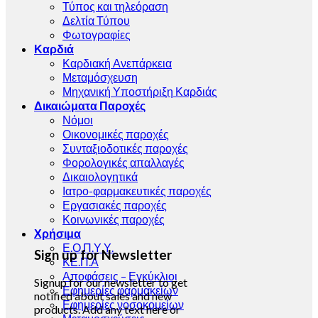
Τύπος και τηλεόραση
Δελτία Τύπου
Φωτογραφίες
Καρδιά
Καρδιακή Ανεπάρκεια
Μεταμόσχευση
Μηχανική Υποστήριξη Καρδιάς
Δικαιώματα Παροχές
Νόμοι
Οικονομικές παροχές
Συνταξιοδοτικές παροχές
Φορολογικές απαλλαγές
Δικαιολογητικά
Ιατρο-φαρμακευτικές παροχές
Εργασιακές παροχές
Κοινωνικές παροχές
Χρήσιμα
Ε.Ο.Π.Υ.Υ.
Sign up for Newsletter
ΚΕ.Π.Α
Αποφάσεις – Εγκύκλιοι
Signup for our newsletter to get
Εφημερίες φαρμακείων
notified about sales and new
Εφημερίες νοσοκομείων
products. Add any text here or