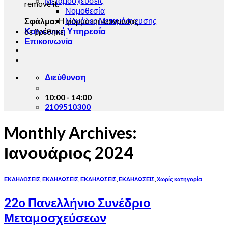
Μεταμοσχεύσεις
remove it.
Νομοθεσία
Μονάδες Μεταμόσχευσης
Σφάλμα:
Η φόρμα επικοινωνίας
Κοινωνική Υπηρεσία
δε βρέθηκε.
Επικοινωνία
Διεύθυνση
10:00 - 14:00
2109510300
Monthly Archives:
Ιανουάριος 2024
ΕΚΔΗΛΩΣΕΙΣ
,
ΕΚΔΗΛΩΣΕΙΣ
,
ΕΚΔΗΛΩΣΕΙΣ
,
ΕΚΔΗΛΩΣΕΙΣ
,
Χωρίς κατηγορία
22o Πανελλήνιο Συνέδριο
Μεταμοσχεύσεων