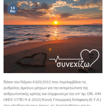
14
Μάι
Βάσει του Νόμου 4320/2015 που περιλαμβάνει τις
ρυθμίσεις άμεσων μέτρων για την αντιμετώπιση της
ανθρωπιστικής κρίσης και σύμφωνα με την υπ’ αρ. ΟΙΚ. 494
(ΦΕΚ 577Β’/9-4-2015) Κοινή Υπουργική Απόφαση (Κ.Υ.Α.)
που εξειδίκευσε τους όρους, τις προϋποθέσεις και τις