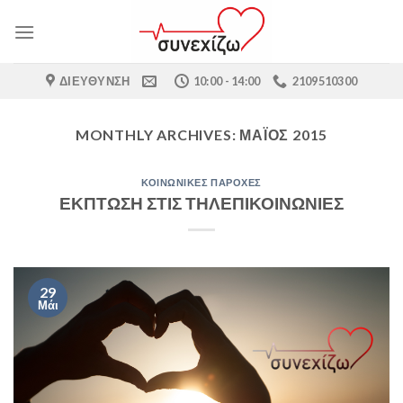
Skip
to
content
ΔΙΕΎΘΥΝΣΗ
10:00 - 14:00
2109510300
MONTHLY ARCHIVES:
ΜΆΙΟΣ 2015
ΚΟΙΝΩΝΙΚΈΣ ΠΑΡΟΧΈΣ
ΕΚΠΤΩΣΗ ΣΤΙΣ ΤΗΛΕΠΙΚΟΙΝΩΝΙΕΣ
29
Μάι