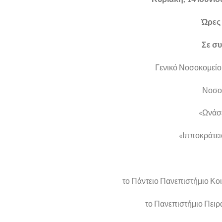
Ώρες 
Σε συ
Γενικό Νοσοκομείο
Νοσοκ
«Ωνάσε
«Ιπποκράτει
το Πάντειο Πανεπιστήμιο Κ
το Πανεπιστήμιο Πει