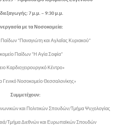
διεξαγωγής: 7 μ.μ. – 9:30 μ.μ.
νεργασία με τα Νοσοκομεία:
 Παίδων “Παναγιώτη και Αγλαΐας Κυριακού”
ομείο Παίδων “Η Αγία Σοφία”
ιο Καρδιοχειρουργικό Κέντρο»
ο Γενικό Νοσοκομείο Θεσσαλονίκης»
Συμμετέχουν:
οινωνικών και Πολιτικών Σπουδών/Τμήμα Ψυχολογίας
ραιά/Τμήμα Διεθνών και Ευρωπαϊκών Σπουδών