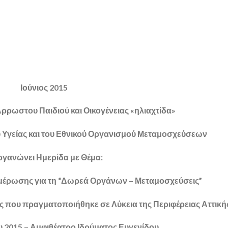
Ιούνιος 2015
Άρρωστου Παιδιού και Οικογένειας «ηλιαχτίδα»
υ Υγείας και του Εθνικού Οργανισμού Μεταμοσχεύσεων
ργανώνει Ημερίδα με Θέμα:
μέρωσης για τη “Δωρεά Οργάνων – Μεταμοσχεύσεις”
που πραγματοποιήθηκε σε Λύκεια της Περιφέρειας Αττική
ου 2015 – Αμφιθέατρο Ιδρύματος Ευγενίδου