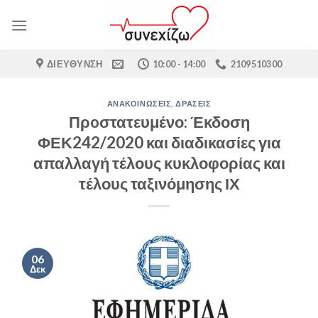
Skip
to
content
ΔΙΕΎΘΥΝΣΗ
10:00 - 14:00
2109510300
ΑΝΑΚΟΙΝΏΣΕΙΣ
,
ΔΡΆΣΕΙΣ
Πρoστατευμένο: Έκδοση
ΦΕΚ242/2020 και διαδικασίες για
απαλλαγή τέλους κυκλοφορίας και
τέλους ταξινόμησης ΙΧ
06
Δεκ