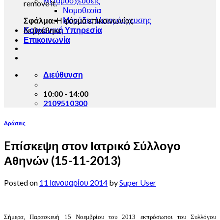
Μεταμοσχεύσεις
remove it.
Νομοθεσία
Μονάδες Μεταμόσχευσης
Σφάλμα:
Η φόρμα επικοινωνίας
Κοινωνική Υπηρεσία
δε βρέθηκε.
Επικοινωνία
Διεύθυνση
10:00 - 14:00
2109510300
Δράσεις
Eπίσκεψη στον Ιατρικό Σύλλογο
Αθηνών (15-11-2013)
Posted on
11 Ιανουαρίου 2014
by
Super User
Σήμερα, Παρασκευή 15 Νοεμβρίου του 2013 εκπρόσωποι
του Συλλόγου