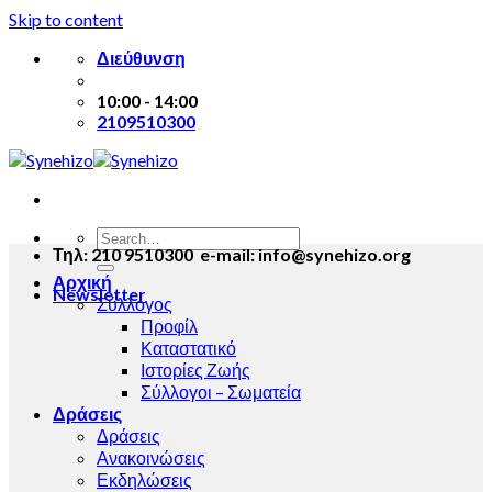
Skip to content
Διεύθυνση
10:00 - 14:00
2109510300
Τηλ: 210 9510300 e-mail: info@synehizo.org
Αρχική
Newsletter
Σύλλογος
Προφίλ
Καταστατικό
Ιστορίες Ζωής
Σύλλογοι – Σωματεία
Δράσεις
Δράσεις
Ανακοινώσεις
Εκδηλώσεις