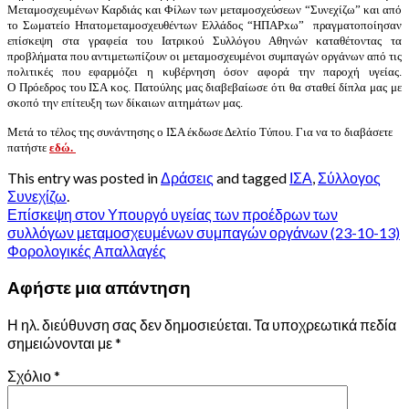
Μεταμοσχευμένων Καρδιάς και Φίλων των μεταμοσχεύσεων “Συνεχίζω” και
από
το Σωματείο Ηπατομεταμοσχευθέντων Ελλάδος “ΗΠΑΡxω” πραγματοποίησαν
επίσκεψη στα γραφεία του Ιατρικού Συλλόγου Αθηνών καταθέτοντας τα
προβλήματα που αντιμετωπίζουν οι μεταμοσχευμένοι συμπαγών οργάνων από τις
πολιτικές που εφαρμόζει η κυβέρνηση όσον αφορά την παροχή υγείας.
Ο Πρόεδρος του ΙΣΑ κος. Πατούλης μας διαβεβαίωσε ότι θα σταθεί δίπλα μας με
σκοπό την επίτευξη των δίκαιων αιτημάτων μας.
Μετά το τέλος της συνάντησης ο ΙΣΑ έκδωσε Δελτίο Τύπου. Για να το διαβάσετε
πατήστε
εδώ.
This entry was posted in
Δράσεις
and tagged
ΙΣΑ
,
Σύλλογος
Συνεχίζω
.
Επίσκεψη στον Υπουργό υγείας των προέδρων των
συλλόγων μεταμοσχευμένων συμπαγών οργάνων (23-10-13)
Φορολογικές Απαλλαγές
Αφήστε μια απάντηση
Η ηλ. διεύθυνση σας δεν δημοσιεύεται.
Τα υποχρεωτικά πεδία
σημειώνονται με
*
Σχόλιο
*