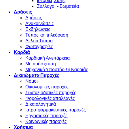
Ιστορίες Ζωής
Σύλλογοι – Σωματεία
Δράσεις
Δράσεις
Ανακοινώσεις
Εκδηλώσεις
Τύπος και τηλεόραση
Δελτία Τύπου
Φωτογραφίες
Καρδιά
Καρδιακή Ανεπάρκεια
Μεταμόσχευση
Μηχανική Υποστήριξη Καρδιάς
Δικαιώματα Παροχές
Νόμοι
Οικονομικές παροχές
Συνταξιοδοτικές παροχές
Φορολογικές απαλλαγές
Δικαιολογητικά
Ιατρο-φαρμακευτικές παροχές
Εργασιακές παροχές
Κοινωνικές παροχές
Χρήσιμα