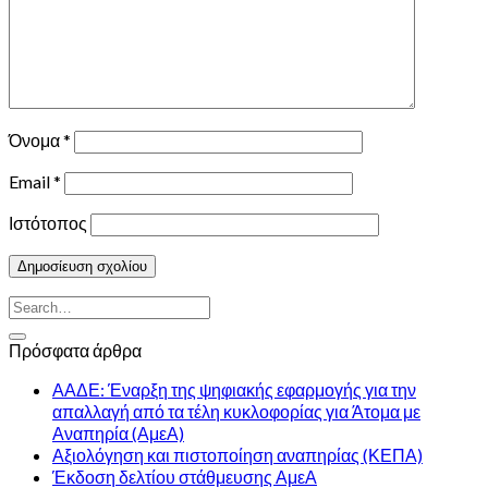
Όνομα
*
Email
*
Ιστότοπος
Πρόσφατα άρθρα
ΑΑΔΕ: Έναρξη της ψηφιακής εφαρμογής για την
απαλλαγή από τα τέλη κυκλοφορίας για Άτομα με
Αναπηρία (ΑμεΑ)
Αξιολόγηση και πιστοποίηση αναπηρίας (ΚΕΠΑ)
Έκδοση δελτίου στάθμευσης ΑμεΑ