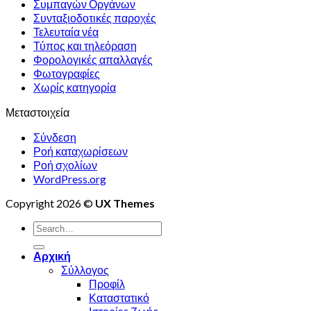
Συμπαγών Οργάνων
Συνταξιοδοτικές παροχές
Τελευταία νέα
Τύπος και τηλεόραση
Φορολογικές απαλλαγές
Φωτογραφίες
Χωρίς κατηγορία
Μεταστοιχεία
Σύνδεση
Ροή καταχωρίσεων
Ροή σχολίων
WordPress.org
Copyright 2026 ©
UX Themes
Αρχική
Σύλλογος
Προφίλ
Καταστατικό