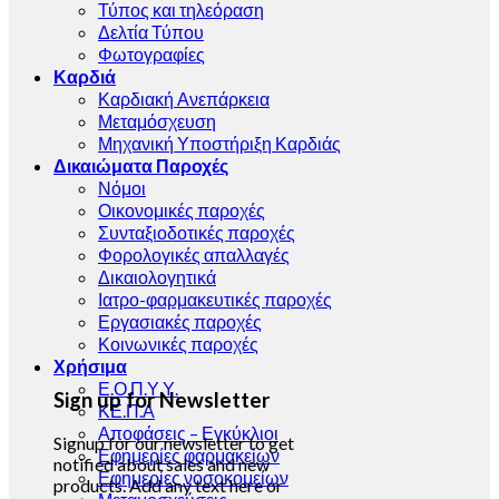
Τύπος και τηλεόραση
Δελτία Τύπου
Φωτογραφίες
Καρδιά
Καρδιακή Ανεπάρκεια
Μεταμόσχευση
Μηχανική Υποστήριξη Καρδιάς
Δικαιώματα Παροχές
Νόμοι
Οικονομικές παροχές
Συνταξιοδοτικές παροχές
Φορολογικές απαλλαγές
Δικαιολογητικά
Ιατρο-φαρμακευτικές παροχές
Εργασιακές παροχές
Κοινωνικές παροχές
Χρήσιμα
Ε.Ο.Π.Υ.Υ.
Sign up for Newsletter
ΚΕ.Π.Α
Αποφάσεις – Εγκύκλιοι
Signup for our newsletter to get
Εφημερίες φαρμακείων
notified about sales and new
Εφημερίες νοσοκομείων
products. Add any text here or