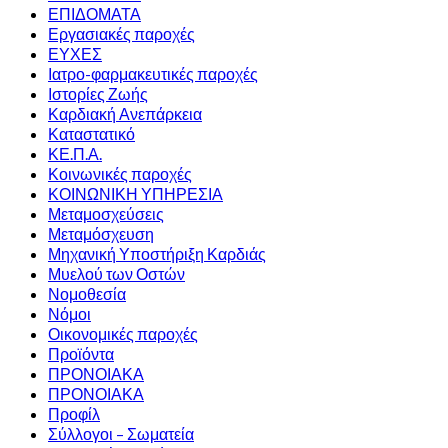
ΕΠΙΔΟΜΑΤΑ
Εργασιακές παροχές
ΕΥΧΕΣ
Ιατρο-φαρμακευτικές παροχές
Ιστορίες Ζωής
Καρδιακή Ανεπάρκεια
Καταστατικό
ΚΕ.Π.Α.
Κοινωνικές παροχές
ΚΟΙΝΩΝΙΚΗ ΥΠΗΡΕΣΙΑ
Μεταμοσχεύσεις
Μεταμόσχευση
Μηχανική Υποστήριξη Καρδιάς
Μυελού των Οστών
Νομοθεσία
Νόμοι
Οικονομικές παροχές
Προϊόντα
ΠΡΟΝΟΙΑΚΑ
ΠΡΟΝΟΙΑΚΑ
Προφίλ
Σύλλογοι – Σωματεία