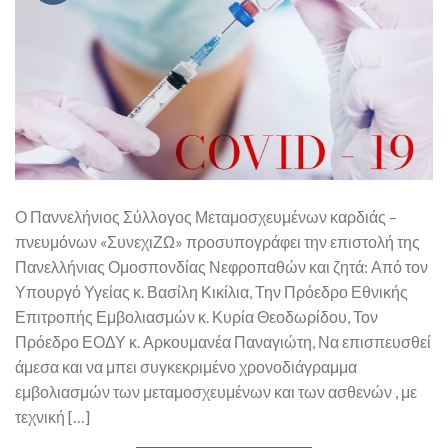
Ο Παννελήνιος Σύλλογος Μεταμοσχευμένων καρδιάς –
πνευμόνων «ΣυνεχιΖΩ» προσυπογράφει την επιστολή της
Πανελλήνιας Ομοσπονδίας Νεφροπαθών και ζητά: Από τον
Υπουργό Υγείας κ. Βασίλη Κικίλια, Την Πρόεδρο Εθνικής
Επιτροπής Εμβολιασμών κ. Κυρία Θεοδωρίδου, Τον
Πρόεδρο ΕΟΔΥ κ. Αρκουμανέα Παναγιώτη, Να επισπευσθεί
άμεσα και να μπει συγκεκριμένο χρονοδιάγραμμα
εμβολιασμών των μεταμοσχευμένων και των ασθενών , με
τεχνική […]