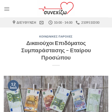
Skip
to
content
ΔΙΕΎΘΥΝΣΗ
10:00 - 14:00
2109510300
ΚΟΙΝΩΝΙΚΈΣ ΠΑΡΟΧΈΣ
Δικαιούχοι Επιδόματος
Συμπαράστασης – Εταίρου
Προσώπου
12
Ιούλ