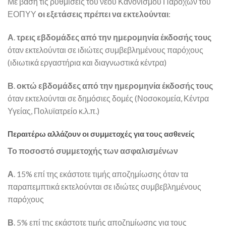
Με βάση τις ρυθμίσεις του νέου Κανονισμού Παροχών του
ΕΟΠΥΥ
οι εξετάσεις πρέπει να εκτελούνται
:
Α
.
τρεις εβδομάδες από την ημερομηνία έκδοσής τους
όταν εκτελούνται σε ιδιώτες συμβεβλημένους παρόχους
(ιδιωτικά εργαστήρια και διαγνωστικά κέντρα)
Β
.
οκτώ εβδομάδες από την ημερομηνία έκδοσής τους
όταν εκτελούνται σε δημόσιες δομές (Νοσοκομεία, Κέντρα
Υγείας, Πολυϊατρείο κ.λ.π.)
Περαιτέρω αλλάζουν οι συμμετοχές για τους ασθενείς
Το ποσοστό συμμετοχής των ασφαλισμένων
Α
. 15% επί της εκάστοτε τιμής αποζημίωσης όταν τα
παραπεμπτικά εκτελούνται σε ιδιώτες συμβεβλημένους
παρόχους
Β
. 5% επί της εκάστοτε τιμής αποζημίωσης για τους