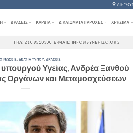
ΔΙΕΎΘΥ
ΚΉ
ΔΡΆΣΕΙΣ
ΚΑΡΔΙΆ
ΔΙΚΑΙΏΜΑΤΑ ΠΑΡΟΧΈΣ
ΧΡΉΣΙΜΑ
ΤΗΛ: 210 9510300 E-MAIL: INFO@SYNEHIZO.ORG
ΟΙΝΏΣΕΙΣ
,
ΔΕΛΤΊΑ ΤΎΠΟΥ
,
ΔΡΆΣΕΙΣ
υ υπουργού Υγείας, Ανδρέα Ξανθού
άς Οργάνων και Μεταμοσχεύσεων