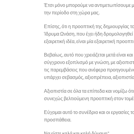
Έτσι μόνο μπορούμε να αντιμετωπίσουμε με 
την περίοδο στη χώρα μας.
Επίσης, ότι η προοπτική της δημιουργίας 
Ίδρυμα Ωνάση, που έχει ήδη δρομολογηθεί κ
εξαιρετική ιδέα, είναι μία εξαιρετική προ
Βεβαίως, αυτό που χρειάζεται μετά είναι κα
σύγχρονο εξοπλισμό με γνώση, με αξιοπιστί
τις παρεμβάσεις που ανέφερα προηγουμένως
υπάρχει σεβασμός, αξιοπρέπεια, αξιοπιστία. Α
Αξιοπιστία σε όλα τα επίπεδα και νομίζω 
συνεχώς βελτιούμενη προοπτική στον τομ
Εύχομαι αυτό το συνέδριο και οι εργασίες 
προσπάθεια.
Να είστε καλά και καλή δύναμη”.