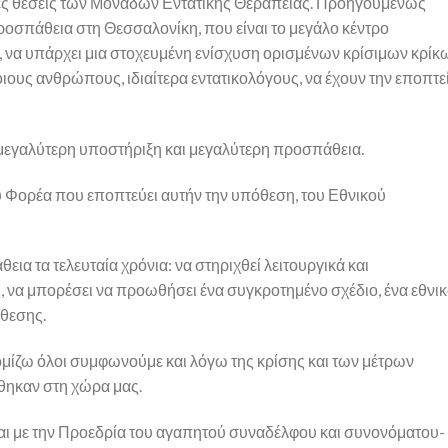
κές θέσεις των Μονάδων Εντατικής Θεραπείας. Προηγουμένως
 προσπάθεια στη Θεσσαλονίκη, που είναι το μεγάλο κέντρο
, να υπάρχει μια στοχευμένη ενίσχυση ορισμένων κρίσιμων κρίκ
ιους ανθρώπους, ιδιαίτερα εντατικολόγους, να έχουν την εποπτε
μεγαλύτερη υποστήριξη και μεγαλύτερη προσπάθεια.
ού Φορέα που εποπτεύει αυτήν την υπόθεση, του Εθνικού
θεια τα τελευταία χρόνια: να στηριχθεί λειτουργικά και
, να μπορέσει να προωθήσει ένα συγκροτημένο σχέδιο, ένα εθνι
όθεσης.
μίζω όλοι συμφωνούμε και λόγω της κρίσης και των μέτρων
θηκαν στη χώρα μας.
και με την Προεδρία του αγαπητού συναδέλφου και συνονόματου-