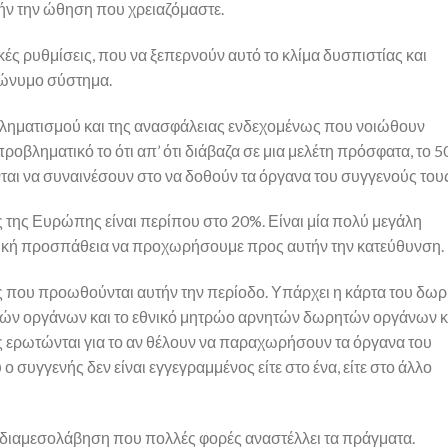
ήν την ώθηση που χρειαζόμαστε.
κές ρυθμίσεις, που να ξεπερνούν αυτό το κλίμα δυσπιστίας και
νώνυμο σύστημα.
οβληματισμού και της ανασφάλειας ενδεχομένως που νοιώθουν
προβληματικό το ότι απ’ ότι διάβαζα σε μια μελέτη πρόσφατα, το 
αι να συναινέσουν στο να δοθούν τα όργανα του συγγενούς τους
 της Ευρώπης είναι περίπου στο 20%. Είναι μία πολύ μεγάλη
τική προσπάθεια να προχωρήσουμε προς αυτήν την κατεύθυνση.
ς που προωθούνται αυτήν την περίοδο. Υπάρχει η κάρτα του δω
τών οργάνων και το εθνικό μητρώο αρνητών δωρητών οργάνων κ
νειες ερωτώνται για το αν θέλουν να παραχωρήσουν τα όργανα του
 συγγενής δεν είναι εγγεγραμμένος είτε στο ένα, είτε στο άλλο
τη διαμεσολάβηση που πολλές φορές αναστέλλει τα πράγματα.