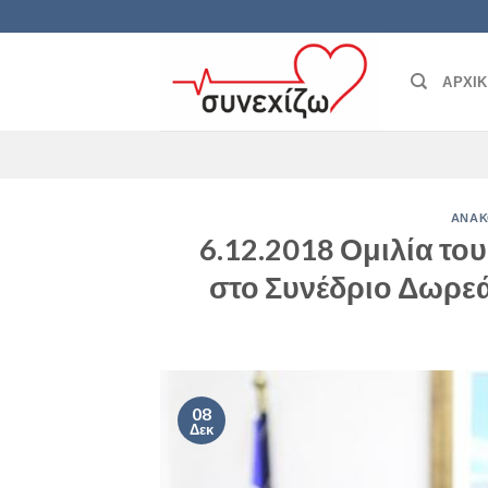
Skip
to
content
ΑΡΧΙ
ΑΝΑΚ
6.12.2018 Ομιλία το
στο Συνέδριο Δωρε
08
Δεκ