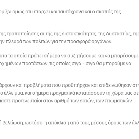
Νομίζω όμως ότι υπάρχει και ταυτόχρονα και ο σκοπός της
ς τροποποίησης αυτής της διστακτικότητας, της δυσπιστίας, τη
ην πλευρά των πολιτών για την προσφορά οργάνων.
έματα τα οποία πρέπει σήμερα να συζητήσουμε και να μπορέσουμε
ραρχημένων προτάσεων, τις οποίες σιγά – σιγά θα μπορούμε να
πάρχουν και προβλήματα που προϋπήρχαν και επιδεινώθηκαν στ
 το έλλειμμα, και σήμερα πραγματικά κατατάσσουν τη χώρα μας σε
 είμαστε προτελευταίοι στον αριθμό των δοτών, των πτωματικών
ικρή βελτίωση, ωστόσο η απόκλιση από τους μέσους όρους των ά