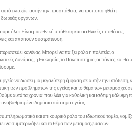
τι αυτό ενισχύει αυτήν την προσπάθεια, να τροποποιηθεί η
κή δωρεάς οργάνων.
με όλοι. Είναι μια εθνική υπόθεση και οι εθνικές υποθέσεις
σεις και απαιτούν συστράτευση.
ερισσεύει κανένας. Μπορεί να παίξει ρόλο η πολιτεία, ο
λιτικές δυνάμεις, η Εκκλησία, το Πανεπιστήμιο, οι πάντες και θ
ίσουμε.
πουργείο να δώσει μια μεγαλύτερη έμφαση σε αυτήν την υπόθεση, 
οπτική των προβλημάτων της υγείας και το θέμα των μεταμοσχεύ
ούμε αυτά τα χρόνια, που λέει για καθολική και ισότιμη κάλυψη 
α αναβαθμισμένο δημόσιο σύστημα υγείας
 συμπληρωματικό και επικουρικό ρόλο του ιδιωτικού τομέα, νομί
πει να συμπεριλάβει και το θέμα των μεταμοσχεύσεων.