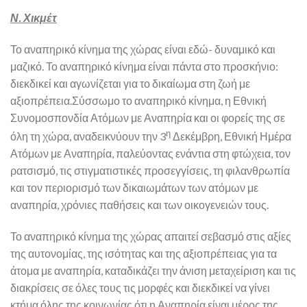
Ν. Χικμέτ
Το αναπηρικό κίνημα της χώρας είναι εδώ- δυναμικό και
μαζικό. Το αναπηρικό κίνημα είναι πάντα στο προσκήνιο:
διεκδικεί και αγωνίζεται για το δικαίωμα στη ζωή με
αξιοπρέπεια.
Σύσσωμο το αναπηρικό κίνημα, η Εθνική
Συνομοσπονδία Ατόμων με Αναπηρία και οι φορείς της σε
η
όλη τη χώρα, αναδεικνύουν την 3
Δεκέμβρη, Εθνική Ημέρα
Ατόμων με Αναπηρία, παλεύοντας ενάντια στη φτώχεια, τον
ρατσισμό, τις στιγματιστικές προσεγγίσεις, τη φιλανθρωπία
και τον περιορισμό των δικαιωμάτων των ατόμων με
αναπηρία, χρόνιες παθήσεις και των οικογενειών τους.
Το αναπηρικό κίνημα της χώρας απαιτεί σεβασμό στις αξίες
της αυτονομίας, της ισότητας και της αξιοπρέπειας για τα
άτομα με αναπηρία, καταδικάζει την άνιση μεταχείριση και τις
διακρίσεις σε όλες τους τις μορφές και διεκδικεί να γίνει
κτήμα όλης της κοινωνίας ότι η Αναπηρία είναι μέρος της