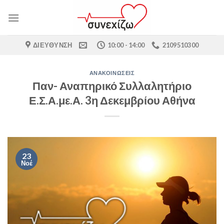
Skip
to
content
ΔΙΕΎΘΥΝΣΗ
10:00 - 14:00
2109510300
ΑΝΑΚΟΙΝΏΣΕΙΣ
Παν- Αναπηρικό Συλλαλητήριο
Ε.Σ.Α.με.Α. 3η Δεκεμβρίου Αθήνα
23
Νοέ