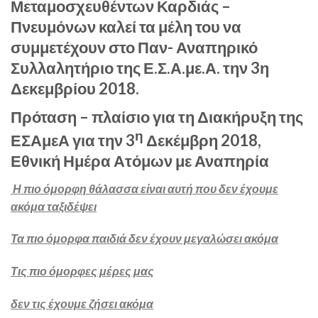
Μεταμοσχευθέντων Καρδιάς –
Πνευμόνων καλεί τα μέλη του να
συμμετέχουν στο Παν- Αναπηρικό
Συλλαλητήριο της Ε.Σ.Α.με.Α. την 3η
Δεκεμβρίου 2018.
Πρόταση – πλαίσιο για τη Διακήρυξη της
η
ΕΣΑμεΑ για την 3
Δεκέμβρη 2018,
Εθνική Ημέρα Ατόμων με Αναπηρία
Η πιο όμορφη θάλασσα
είναι αυτή που δεν έχουμε
ακόμα ταξιδέψει
Τα πιο όμορφα παιδιά δεν έχουν μεγαλώσει ακόμα
Τις πιο όμορφες μέρες μας
δεν τις έχουμε ζήσει ακόμα