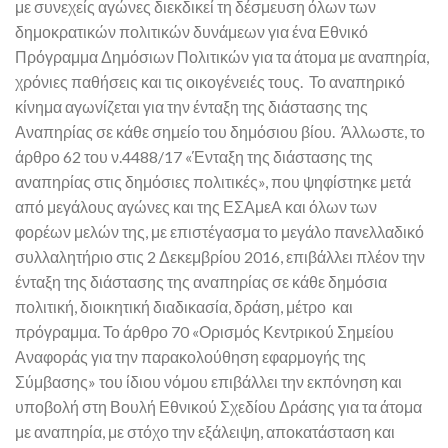
με συνεχείς αγώνες διεκδικεί τη δέσμευση όλων των
δημοκρατικών πολιτικών δυνάμεων για ένα Εθνικό
Πρόγραμμα Δημόσιων Πολιτικών για τα άτομα με αναπηρία,
χρόνιες παθήσεις και τις οικογένειές τους. Το αναπηρικό
κίνημα αγωνίζεται για την ένταξη της διάστασης της
Αναπηρίας σε κάθε σημείο του δημόσιου βίου. Άλλωστε, το
άρθρο 62 του ν.4488/17 «Ένταξη της διάστασης της
αναπηρίας στις δημόσιες πολιτικές», που ψηφίστηκε μετά
από μεγάλους αγώνες και της ΕΣΑμεΑ και όλων των
φορέων μελών της, με επιστέγασμα το μεγάλο πανελλαδικό
συλλαλητήριο στις 2 Δεκεμβρίου 2016, επιβάλλει πλέον την
ένταξη της διάστασης της αναπηρίας σε κάθε δημόσια
πολιτική, διοικητική διαδικασία, δράση, μέτρο και
πρόγραμμα. Το άρθρο 70 «Ορισμός Κεντρικού Σημείου
Αναφοράς για την παρακολούθηση εφαρμογής της
Σύμβασης» του ίδιου νόμου επιβάλλει την εκπόνηση και
υποβολή στη Βουλή Εθνικού Σχεδίου Δράσης για τα άτομα
με αναπηρία, με στόχο την εξάλειψη, αποκατάσταση και