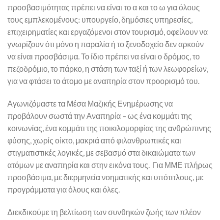
προσβασιμότητας πρέπει να είναι το α και το ω για όλους
τους εμπλεκομένους: υπουργείο, δημόσιες υπηρεσίες,
επιχειρηματίες και εργαζόμενοι στον τουρισμό, οφείλουν να
γνωρίζουν ότι μόνο η παραλία ή το ξενοδοχείο δεν αρκούν
να είναι προσβάσιμα. Το ίδιο πρέπει να είναι ο δρόμος, το
πεζοδρόμιο, το πάρκο, η στάση των ταξί ή των λεωφορείων,
για να φτάσει το άτομο με αναπηρία στον προορισμό του.
Αγωνιζόμαστε τα Μέσα Μαζικής Ενημέρωσης να
προβάλουν σωστά την Αναπηρία – ως ένα κομμάτι της
κοινωνίας, ένα κομμάτι της ποικιλομορφίας της ανθρώπινης
φύσης, χωρίς οίκτο, μακριά από φιλανθρωπικές και
στιγματιστικές λογικές, με σεβασμό στα δικαιώματα των
ατόμων με αναπηρία και στην εικόνα τους. Για ΜΜΕ πλήρως
προσβάσιμα, με διερμηνεία νοηματικής και υπότιτλους, με
προγράμματα για όλους και όλες.
Διεκδικούμε τη βελτίωση των συνθηκών ζωής των πλέον