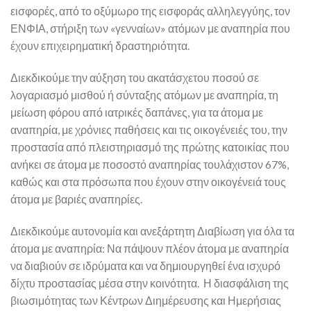
εισφορές, από το οξύμωρο της εισφοράς αλληλεγγύης, τον
ΕΝΦΙΑ, στήριξη των «γενναίων» ατόμων με αναπηρία που
έχουν επιχειρηματική δραστηριότητα.
Διεκδικούμε την αύξηση του ακατάσχετου ποσού σε
λογαριασμό μισθού ή σύνταξης ατόμων με αναπηρία, τη
μείωση φόρου από ιατρικές δαπάνες, για τα άτομα με
αναπηρία, με χρόνιες παθήσεις και τις οικογένειές του, την
προστασία από πλειστηριασμό της πρώτης κατοικίας που
ανήκει σε άτομα με ποσοστό αναπηρίας τουλάχιστον 67%,
καθώς και στα πρόσωπα που έχουν στην οικογένειά τους
άτομα με βαριές αναπηρίες.
Διεκδικούμε αυτονομία και ανεξάρτητη Διαβίωση για όλα τα
άτομα με αναπηρία: Να πάψουν πλέον άτομα με αναπηρία
να διαβιούν σε ιδρύματα και να δημιουργηθεί ένα ισχυρό
δίχτυ προστασίας μέσα στην κοινότητα. Η διασφάλιση της
βιωσιμότητας των Κέντρων Διημέρευσης και Ημερήσιας