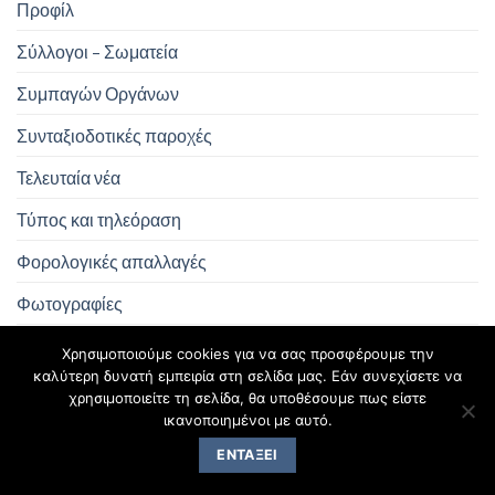
Προφίλ
Σύλλογοι – Σωματεία
Συμπαγών Οργάνων
Συνταξιοδοτικές παροχές
Τελευταία νέα
Τύπος και τηλεόραση
Φορολογικές απαλλαγές
Φωτογραφίες
Χωρίς κατηγορία
Χρησιμοποιούμε cookies για να σας προσφέρουμε την
καλύτερη δυνατή εμπειρία στη σελίδα μας. Εάν συνεχίσετε να
χρησιμοποιείτε τη σελίδα, θα υποθέσουμε πως είστε
ΜΕΤΑΣΤΟΙΧΕΊΑ
ικανοποιημένοι με αυτό.
ΕΝΤΆΞΕΙ
Σύνδεση