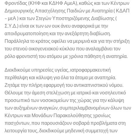
Φροντίδας (ΚΗΦ και ΚΔΗΦ ΑμεΑ), καθώς και των Κέντρων
Δημιουργικής Απασχόλησης Παιδιών με Αναπηρία ( ΚΔΑΠ
– μεΑ ) και των Στεγών Υποστηριζόμενης Διαβίωσης (
Σ.Υ.Δ.) είναι εκ των ων ουκ άνευ αναφορικά με την
αποιδρυματοποίηση και την ανεξάρτητη διαβίωση.
Παράλληλα το κράτος οφείλει να μεριμνά και για την στήριξη
του στενού οικογενειακού κύκλου που αναλαμβάνει τον
ρόλο φροντιστή του ατόμου με χρόνια πάθηση ή αναπηρία.
Διεκδικούμε υπηρεσίες υγείας, ιατροφαρμακευτική
περίθαλψη και κάλυψη για όλα τα άτομα με αναπηρία.
Ζητάμε την πλήρη εφαρμογή του αντικαπνιστικού νόμου.
Θέλουμε την άμεση στελέχωση με ιατρικό και νοσηλευτικό
προσωπικό των νοσοκομείων της χώρας για την κάλυψη
των αυξημένων αναγκών, συμπεριλαμβανομένων όλων των
Κέντρων και Μονάδων Παρακολούθησης χρονίως
πασχόντων, που παρουσιάζουν σοβαρά προβλήματα στη
λειτουργία τους, διεκδικούμε μηδενική συμμετοχή των