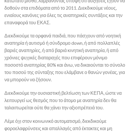
κατώτατο μισθό, λαμβάνοντας υπόψη ότι αυξήσεις έχουν να
δοθούν στα επιδόματα από το 2011. Διεκδικούμε νέους,
ενιαίους κανόνες για όλες τις αναπηρικές συντάξεις και την
επαναφορά του ΕΚΑΣ.
Διεκδικούμε τα ορφανά παιδιά, που πάσχουν από νοητική
αναπηρία ή αυτισμό ή σύνδρομο down, ή από πολλαπλές
βαριές αναπηρίες, ή από βαριά κινητική αναπηρία, ή από
χρόνιες ψυχικές διαταραχές που επιφέρουν μόνιμο
ποσοστό αναπηρίας 80% και άνω, να δικαιούνται το σύνολο
του ποσού της σύνταξης που ελάμβανε ο θανών γονέας, για
να μπορούν να ζήσουν.
Διεκδικούμε την ουσιαστική βελτίωση των ΚΕΠΑ, ώστε να
λειτουργεί ως θεσμός που το άτομο με αναπηρία δεν θα
ταλαιπωρείται ούτε θα χάνει την αξιοπρέπειά του.
Λέμε όχι στον κοινωνικό αυτοματισμό, διεκδικούμε
φοροελαφρύνσεις και απαλλαγές από έκτακτες και μη