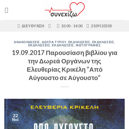
Skip
to
content
ΔΙΕΎΘΥΝΣΗ
10:00 - 14:00
2109510300
ΑΝΑΚΟΙΝΏΣΕΙΣ
,
ΔΕΛΤΊΑ ΤΎΠΟΥ
,
ΕΚΔΗΛΩΣΕΙΣ
,
ΕΚΔΗΛΩΣΕΙΣ
,
ΕΚΔΗΛΩΣΕΙΣ
,
ΕΚΔΗΛΩΣΕΙΣ
,
ΦΩΤΟΓΡΑΦΊΕΣ
19.09.2017 Παρουσίαση βιβλίου για
την Δωρεά Οργάνων της
Ελευθερίας Κρικέλη “Από
Αύγουστο σε Αύγουστο”
22
Νοέ