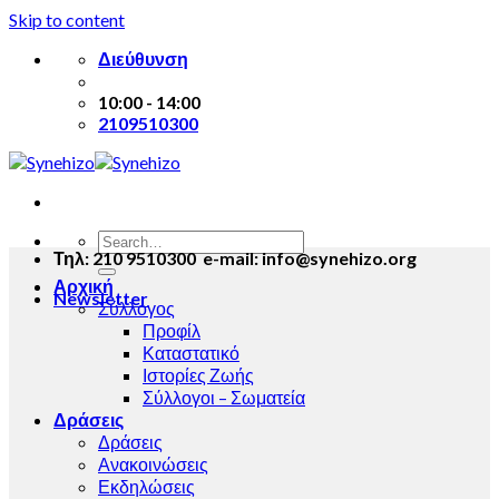
Skip to content
Διεύθυνση
10:00 - 14:00
2109510300
Τηλ: 210 9510300 e-mail: info@synehizo.org
Αρχική
Newsletter
Σύλλογος
Προφίλ
Καταστατικό
Ιστορίες Ζωής
Σύλλογοι – Σωματεία
Δράσεις
Δράσεις
Ανακοινώσεις
Εκδηλώσεις