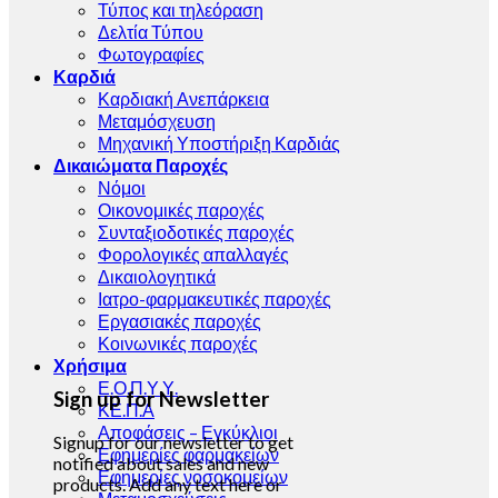
Τύπος και τηλεόραση
Δελτία Τύπου
Φωτογραφίες
Καρδιά
Καρδιακή Ανεπάρκεια
Μεταμόσχευση
Μηχανική Υποστήριξη Καρδιάς
Δικαιώματα Παροχές
Νόμοι
Οικονομικές παροχές
Συνταξιοδοτικές παροχές
Φορολογικές απαλλαγές
Δικαιολογητικά
Ιατρο-φαρμακευτικές παροχές
Εργασιακές παροχές
Κοινωνικές παροχές
Χρήσιμα
Ε.Ο.Π.Υ.Υ.
Sign up for Newsletter
ΚΕ.Π.Α
Αποφάσεις – Εγκύκλιοι
Signup for our newsletter to get
Εφημερίες φαρμακείων
notified about sales and new
Εφημερίες νοσοκομείων
products. Add any text here or