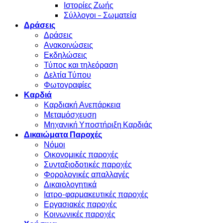
Ιστορίες Ζωής
Σύλλογοι – Σωματεία
Δράσεις
Δράσεις
Ανακοινώσεις
Εκδηλώσεις
Τύπος και τηλεόραση
Δελτία Τύπου
Φωτογραφίες
Καρδιά
Καρδιακή Ανεπάρκεια
Μεταμόσχευση
Μηχανική Υποστήριξη Καρδιάς
Δικαιώματα Παροχές
Νόμοι
Οικονομικές παροχές
Συνταξιοδοτικές παροχές
Φορολογικές απαλλαγές
Δικαιολογητικά
Ιατρο-φαρμακευτικές παροχές
Εργασιακές παροχές
Κοινωνικές παροχές