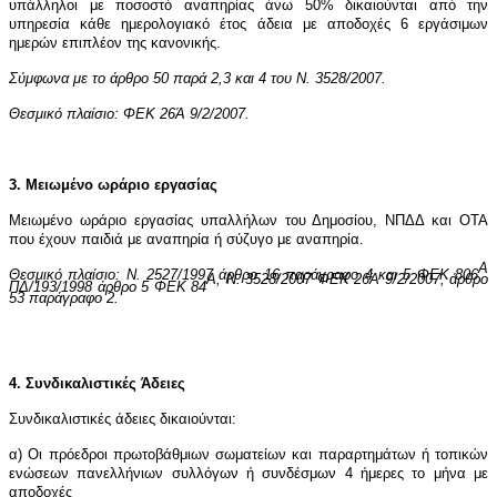
υπάλληλοι με ποσοστό αναπηρίας άνω 50% δικαιούνται από την
υπηρεσία κάθε ημερολογιακό έτος άδεια με αποδοχές
6 εργάσιμων
ημερών επιπλέον της κανονικής.
Σύμφωνα με το άρθρο 50 παρά 2,3 και 4 του Ν. 3528/2007.
Θεσμικό πλαίσιο: ΦΕΚ 26Ά 9/2/2007.
3. Μειωμένο ωράριο εργασίας
Μειωμένο ωράριο εργασίας υπαλλήλων του Δημοσίου, ΝΠΔΔ και ΟΤΑ
που έχουν παιδιά με αναπηρία ή σύζυγο με αναπηρία.
Α
Θεσμικό πλαίσιο: Ν. 2527/1997 άρθρο 16 παράγραφο 4 και 5 ΦΕΚ 806
Α, Ν. 3528/2007 ΦΕΚ 26Ά 9/2/2007, άρθρο
ΠΔ/193/1998 άρθρο 5 ΦΕΚ 84
53 παράγραφο 2.
4. Συνδικαλιστικές Άδειες
Συνδικαλιστικές άδειες δικαιούνται:
α) Οι πρόεδροι πρωτοβάθμιων σωματείων και παραρτημάτων ή τοπικών
ενώσεων πανελλήνιων συλλόγων ή συνδέσμων 4 ήμερες το μήνα με
αποδοχές