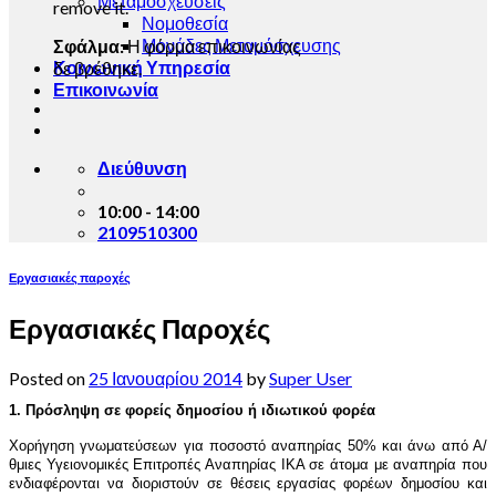
Μεταμοσχεύσεις
remove it.
Νομοθεσία
Μονάδες Μεταμόσχευσης
Σφάλμα:
Η φόρμα επικοινωνίας
Κοινωνική Υπηρεσία
δε βρέθηκε.
Επικοινωνία
Διεύθυνση
10:00 - 14:00
2109510300
Εργασιακές παροχές
Εργασιακές Παροχές
Posted on
25 Ιανουαρίου 2014
by
Super User
1. Πρόσληψη σε φορείς δημοσίου ή ιδιωτικού φορέα
Χορήγηση γνωματεύσεων για ποσοστό αναπηρίας 50% και άνω από Α/
θμιες Υγειονομικές Επιτροπές Αναπηρίας ΙΚΑ σε άτομα με αναπηρία που
ενδιαφέρονται να διοριστούν σε θέσεις εργασίας φορέων δημοσίου και