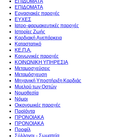
ΕΠΙΔΟΜΑΤΑ
ΕΠΙΔΟΜΑΤΑ
Εργασιακές παροχές
ΕΥΧΕΣ
Ιατρο-φαρμακευτικές παροχές
Ιστορίες Ζωής
Καρδιακή Ανεπάρκεια
Καταστατικό
ΚΕ.Π.Α.
Κοινωνικές παροχές
ΚΟΙΝΩΝΙΚΗ ΥΠΗΡΕΣΙΑ
Μεταμοσχεύσεις
Μεταμόσχευση
Μηχανική Υποστήριξη Καρδιάς
Μυελού των Οστών
Νομοθεσία
Νόμοι
Οικονομικές παροχές
Προϊόντα
ΠΡΟΝΟΙΑΚΑ
ΠΡΟΝΟΙΑΚΑ
Προφίλ
Σύλλογοι – Σωματεία