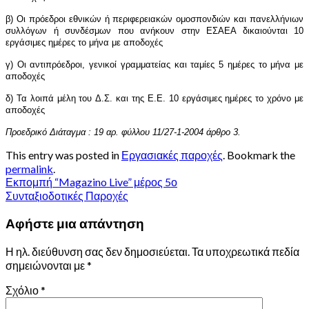
β) Οι πρόεδροι εθνικών ή περιφερειακών ομοσπονδιών και πανελλήνιων
συλλόγων ή συνδέσμων που ανήκουν στην
ΕΣΑΕΑ δικαιούνται 10
εργάσιμες ημέρες το μήνα με αποδοχές
γ) Οι αντιπρόεδροι, γενικοί γραμματείας και ταμίες 5 ημέρες το μήνα με
αποδοχές
δ) Τα λοιπά μέλη του
Δ.Σ. και της Ε.Ε. 10 εργάσιμες ημέρες το χρόνο με
αποδοχές
Προεδρικό Διάταγμα : 19 αρ. φύλλου 11/27-1-2004 άρθρο 3.
This entry was posted in
Εργασιακές παροχές
. Bookmark the
permalink
.
Εκπομπή “Magazino Live” μέρος 5ο
Συνταξιοδοτικές Παροχές
Αφήστε μια απάντηση
Η ηλ. διεύθυνση σας δεν δημοσιεύεται.
Τα υποχρεωτικά πεδία
σημειώνονται με
*
Σχόλιο
*